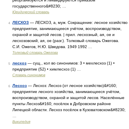
реорганизуются и ликвидируются приказом
государственного&#8230; …
Юридический словарь
ЛЕСХОЗ
— ЛЕСХОЗ, а, муж. Сокращение: лесное хозяйство
4
предприятие, занимающееся учётом, воспроизводством,
охраной и защитой лесов. | прил. лесхозный, ая, ое и
лесхозовский, ая, ое (разг.). Толковый словарь Ожегова.
С.И. Ожегов, Н.Ю. Шведова. 1949 1992 …
Толковый словарь Ожегова
лесхоз
— сущ., кол во синонимов: 3 • мехлесхоз (1) •
5
предприятие (52) • химлесхоз (1) …
Словарь синонимов
Лесхоз
— Лесхоз: Лесхоз (от лесное хозяйство)&#160;
6
предприятие лесного хозяйства, занимающееся учётом,
воспроизводством, охраной и защитой лесов. Населённые
пункты Лесхоз&#160; посёлок в Добровском районе
Липецкой области. Лесхоз посёлок в Кузоватовском&#8230;
…
Википедия