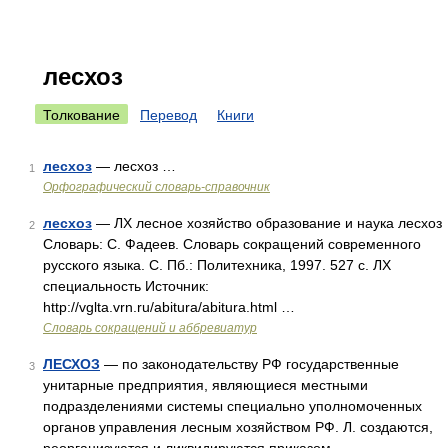
лесхоз
Толкование
Перевод
Книги
лесхоз
— лесхоз …
1
Орфографический словарь-справочник
лесхоз
— ЛХ лесное хозяйство образование и наука лесхоз
2
Словарь: С. Фадеев. Словарь сокращений современного
русского языка. С. Пб.: Политехника, 1997. 527 с. ЛХ
специальность Источник:
http://vglta.vrn.ru/abitura/abitura.html …
Словарь сокращений и аббревиатур
ЛЕСХОЗ
— по законодательству РФ государственные
3
унитарные предприятия, являющиеся местными
подразделениями системы специально уполномоченных
органов управления лесным хозяйством РФ. Л. создаются,